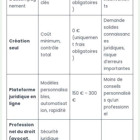
clés
obligatoires
nement
ts
)
Demande
solides
0 €
Coût
connaissanc
(uniquemen
Création
minimum,
es
t frais
seul
contrôle
juridiques,
obligatoires
total
risque
)
d’erreurs
importantes
Moins de
Modèles
conseils
Plateforme
personnalisa
150 € – 300
personnalisé
juridique en
bles,
€
s qu’un
ligne
automatisat
professionn
ion, rapidité
el
Profession
nel du droit
Sécurité
(avocat,
juridique