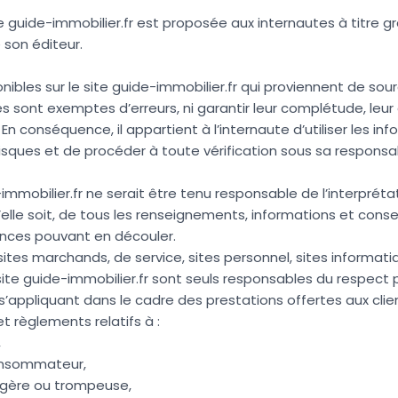
e guide-immobilier.fr est proposée aux internautes à titre g
 son éditeur.
nibles sur le site guide-immobilier.fr qui proviennent de sou
es sont exemptes d’erreurs, ni garantir leur complétude, leur 
En conséquence, il appartient à l’internaute d’utiliser les inf
 risques et de procéder à toute vérification sous sa responsab
-immobilier.fr ne serait être tenu responsable de l’interprétat
’elle soit, de tous les renseignements, informations et conse
ences pouvant en découler.
sites marchands, de service, sites personnel, sites informatiq
 site guide-immobilier.fr sont seuls responsables du respect
’appliquant dans le cadre des prestations offertes aux clien
t règlements relatifs à :
,
onsommateur,
ngère ou trompeuse,