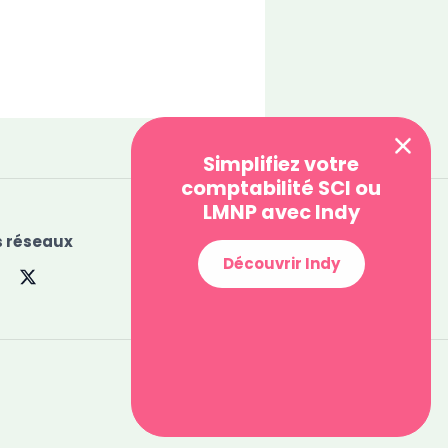
Simplifiez votre
comptabilité SCI ou
LMNP avec Indy
 réseaux
Découvrir Indy