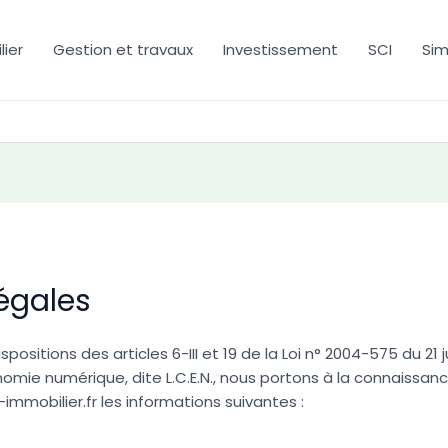
modal-check
ier
Gestion et travaux
Investissement
SCI
Sim
égales
sitions des articles 6-III et 19 de la Loi n° 2004-575 du 21 j
mie numérique, dite L.C.E.N., nous portons à la connaissance
-immobilier.fr les informations suivantes :