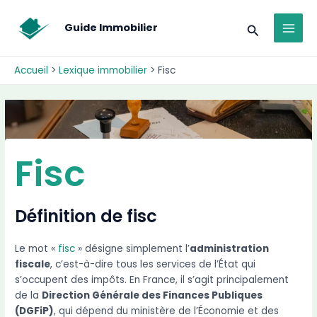
Aller
modal-check
MAI
au
Recherche
Guide Immobilier
MEN
contenu
Accueil
Lexique immobilier
Fisc
Fisc
Définition de fisc
Le mot «
fisc
» désigne simplement l’
administration
fiscale
, c’est-à-dire tous les services de l’État qui
s’occupent des impôts. En France, il s’agit principalement
de la
Direction Générale des Finances Publiques
(DGFiP)
, qui dépend du ministère de l’Économie et des