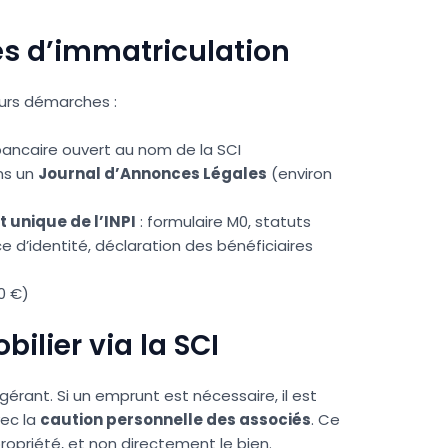
tés d’immatriculation
eurs démarches :
bancaire ouvert au nom de la SCI
ans un
Journal d’Annonces Légales
(environ
t unique de l’INPI
: formulaire M0, statuts
e d’identité, déclaration des bénéficiaires
0 €)
bilier via la SCI
gérant. Si un emprunt est nécessaire, il est
vec la
caution personnelle des associés
. Ce
propriété, et non directement le bien.