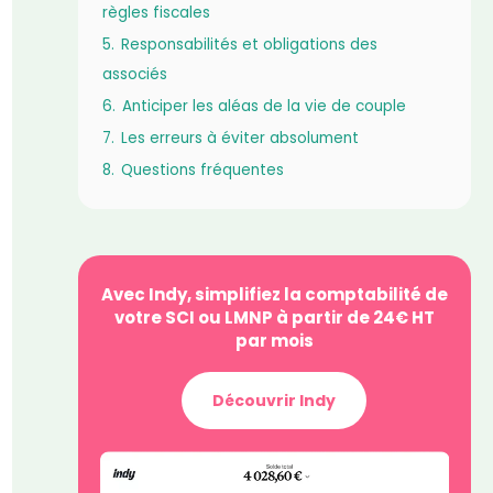
règles fiscales
5.
Responsabilités et obligations des
associés
6.
Anticiper les aléas de la vie de couple
7.
Les erreurs à éviter absolument
8.
Questions fréquentes
Avec Indy, simplifiez la comptabilité de
votre SCI ou LMNP à partir de 24€ HT
par mois
Découvrir Indy