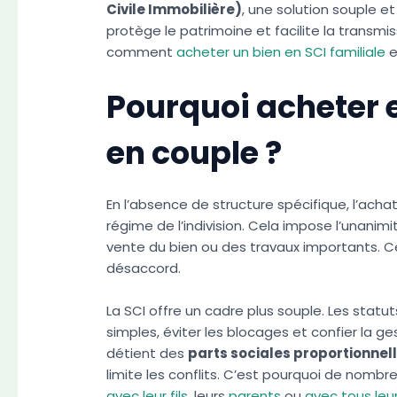
Civile Immobilière)
, une solution souple e
protège le patrimoine et facilite la transmi
comment
acheter un bien en SCI familiale
e
Pourquoi acheter 
en couple ?
En l’absence de structure spécifique, l’ac
régime de l’indivision. Cela impose l’unani
vente du bien ou des travaux importants. 
désaccord.
La SCI offre un cadre plus souple. Les statu
simples, éviter les blocages et confier la
détient des
parts sociales proportionnel
limite les conflits. C’est pourquoi de nomb
avec leur fils
, leurs
parents
ou
avec tous leu